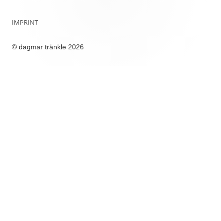
n
a
IMPRINT
c
h
© dagmar tränkle 2026
: