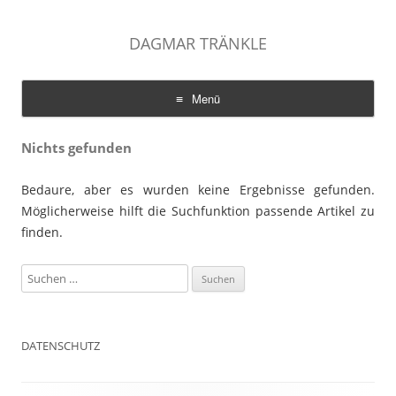
DAGMAR TRÄNKLE
Menü
Zum
Inhalt
Nichts gefunden
springen
Bedaure, aber es wurden keine Ergebnisse gefunden.
Möglicherweise hilft die Suchfunktion passende Artikel zu
finden.
S
u
c
h
DATENSCHUTZ
e
n