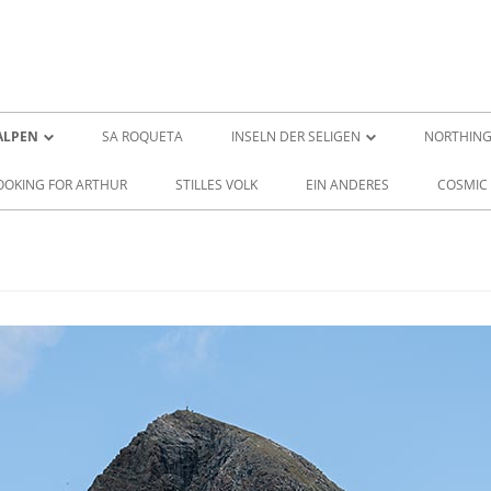
Zum
Inhalt
ALPEN
SA ROQUETA
INSELN DER SELIGEN
NORTHIN
springen
-I-
PIRAMID
OOKING FOR ARTHUR
STILLES VOLK
EIN ANDERES
COSMIC
-II-
REMOTE –
-III-
REMOTE 
-IV-
BACKSTA