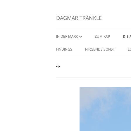
DAGMAR TRÄNKLE
IN DER MARK
ZUM KAP
DIE 
-I.-
-I-
FINDINGS
NIRGENDS SONST
L
-II.-
-II-
-i-
-III.-
-III-
-IV.-