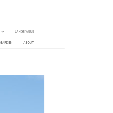
G
LANGE WEILE
A
 GARDEN
ABOUT
 THE BLUE
– THE NOTBLUE
GE